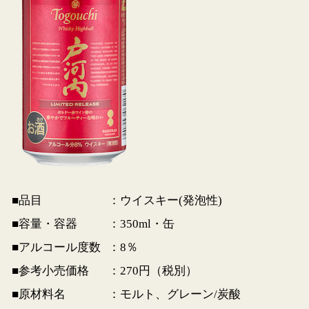
■品目
：ウイスキー(発泡性)
■容量・容器
：350ml・缶
■アルコール度数
：8％
■参考小売価格
：270円（税別）
■原材料名
：モルト、グレーン/炭酸