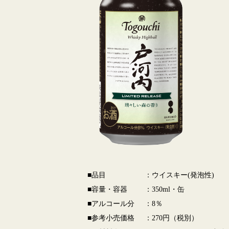
■品目
：ウイスキー(発泡性)
■容量・容器
：350ml・缶
■アルコール分
：8％
■参考小売価格
：270円（税別）