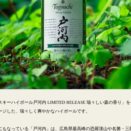
ーハイボール戸河内 LIMITED RELEASE 瑞々しい森の香り
ージした、瑞々しく爽やかなハイボールです。
にもなっている「戸河内」は、広島県最高峰の恐羅漢山や名勝・三