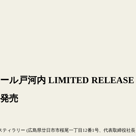
戸河内 LIMITED RELEA
定発売
ラリー (広島県廿日市市桜尾一丁目12番1号、代表取締役社長 白井 