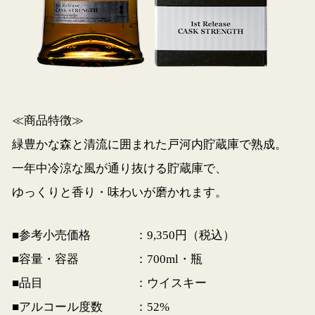
≪商品特徴≫
緑豊かな森と清流に囲まれた戸河内貯蔵庫で熟成。
一年中冷涼な風が通り抜ける貯蔵庫で、
ゆっくりと香り・味わいが磨かれます。
■参考小売価格
：9,350円（税込）
■容量・容器
：700ml・瓶
■品目
：ウイスキー
■アルコール度数
：52%